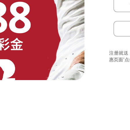
注册就送
惠页面”点