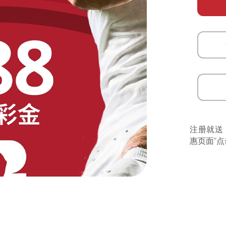
注册就送
惠页面”点