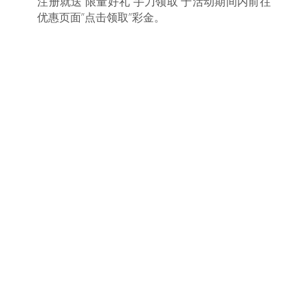
注册就送 限量好礼 手刀领取 于活动期间内前往
优惠页面”点击领取”彩金。