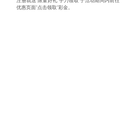
注册就送 限量好礼 手刀领取 于活动期间内前往
优惠页面”点击领取”彩金。