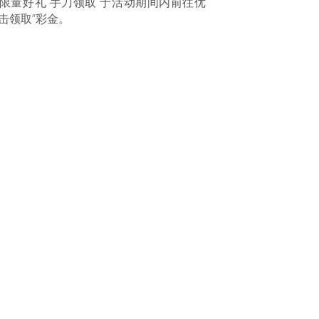
 限量好礼 手刀领取 于活动期间内前往优
击领取”彩金。