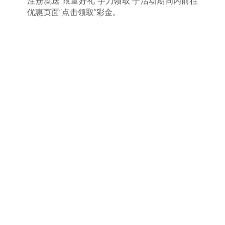
注册就送 限量好礼 手刀领取 于活动期间内前往
优惠页面”点击领取”彩金。